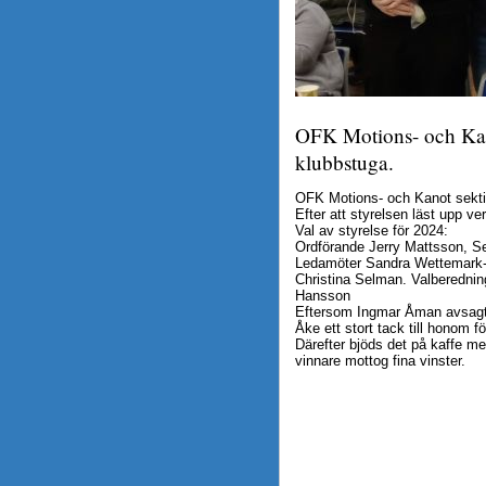
OFK Motions- och Kano
klubbstuga.
OFK Motions- och Kanot sekti
Efter att styrelsen läst upp ve
Val av styrelse för 2024:
Ordförande Jerry Mattsson, Se
Ledamöter Sandra Wettemark-M
Christina Selman. Valberedni
Hansson
Eftersom Ingmar Åman avsagt si
Åke ett stort tack till honom f
Därefter bjöds det på kaffe med
vinnare mottog fina vinster.