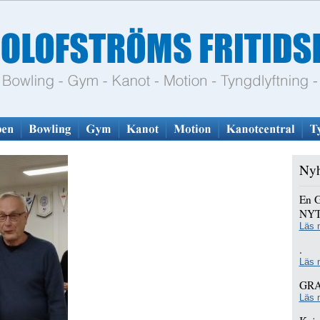
Nyh
En 
NYT
Läs 
.
Läs 
GRA
Läs 