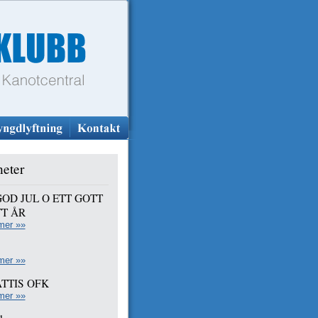
eter
GOD JUL O ETT GOTT
T ÅR
mer »»
mer »»
TTIS OFK
mer »»