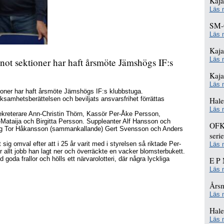
Kaj
Läs 
SM-
Läs 
Kaj
Läs 
t sektioner har haft årsmöte Jämshögs IF:s
Kaja
Läs 
oner har haft årsmöte Jämshögs IF:s klubbstuga.
rksamhetsberättelsen och beviljats ansvarsfrihet förrättas
Hale
Läs 
kreterare Ann-Christin Thörn, Kassör Per-Åke Persson,
ataija och Birgitta Persson. Suppleanter Alf Hansson och
OFKs
ng Tor Håkansson (sammankallande) Gert Svensson och Anders
seri
g omval efter att i 25 år varit med i styrelsen så riktade Per-
Läs 
ör allt jobb han lagt ner och överräckte en vacker blomsterbukett.
 goda frallor och hölls ett närvarolotteri, där några lyckliga
E P 
Läs 
Års
Läs 
Hal
Läs 