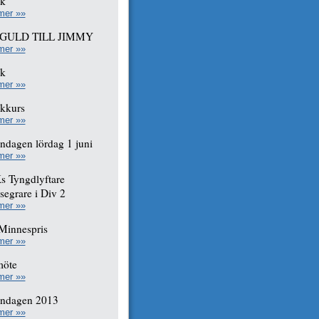
ak
mer »»
GULD TILL JIMMY
mer »»
ak
mer »»
kkurs
mer »»
ndagen lördag 1 juni
mer »»
 Tyngdlyftare
esegrare i Div 2
mer »»
Minnespris
mer »»
möte
mer »»
endagen 2013
mer »»