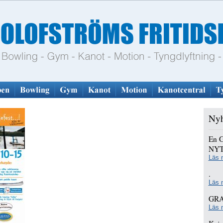
Nyh
En 
NYT
Läs 
.
Läs 
GRA
Läs 