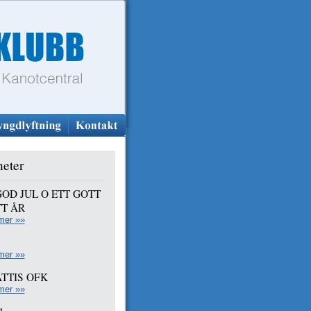
eter
GOD JUL O ETT GOTT
T ÅR
mer »»
mer »»
TTIS OFK
mer »»