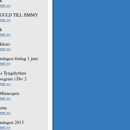
ak
mer »»
GULD TILL JIMMY
mer »»
ak
mer »»
kkurs
mer »»
ndagen lördag 1 juni
mer »»
 Tyngdlyftare
esegrare i Div 2
mer »»
Minnespris
mer »»
möte
mer »»
endagen 2013
mer »»