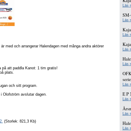
Kaj
Läs 
SM-
Läs 
Kaj
Läs 
Kaja
er är med och arrangerar Halendagen med många andra aktörer
Läs 
Hale
Läs 
 på att paddla Kanot: 1 tim gratis!
på plats.
OFKs
seri
Läs 
ugan och sitt program.
E P 
 i Olofström avslutar dagen.
Läs 
Års
Läs 
2.
(Storlek: 821,3 Kb)
Hal
Läs 