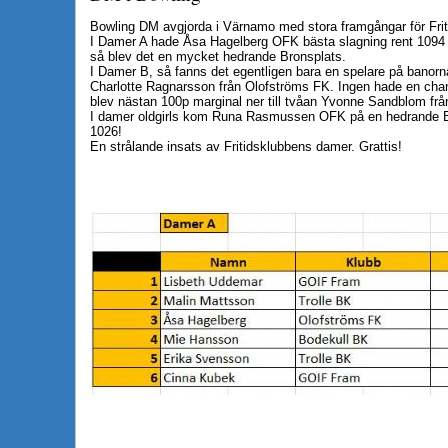
Bowling DM avgjorda i Värnamo med stora framgångar för Fri
I Damer A hade Åsa Hagelberg OFK bästa slagning rent 1094 m
så blev det en mycket hedrande Bronsplats.
I Damer B, så fanns det egentligen bara en spelare på banorn
Charlotte Ragnarsson från Olofströms FK. Ingen hade en cha
blev nästan 100p marginal ner till tvåan Yvonne Sandblom fr
I damer oldgirls kom Runa Rasmussen OFK på en hedrande B
1026!
En strålande insats av Fritidsklubbens damer. Grattis!