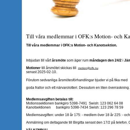
Till våra medlemmar i OFK:s Motion- och Ka
Till våra medlemmar i OFK:s Motion- och Kanotsektion.
Inbjudan till vårt
årsmöte
som äger rum
måndagen den 24/2
i
Jäm
Motioner
till årsmötet skickas till
motion@ofk.nu
senast 2025-02-10.
Förutom sedvanliga årsmötesförhandlingar bjuder vi på fika med
goda frallor och ett närvarolotteri. Dessutom en liten överraskning.
Medlemsavgiften betalas till:
Motionssektionen bankgiro 5398-7491 Swish: 123 062 64 08
Kanotsektionen bankgiro 5398-7434 Swish: 123 296 78 59
Medlemsavgiften: under 18 år 175: - medlem över 18 år 225: - och 
Anmälning om deltagande till Birgitta senast den 17/2 på telefon.