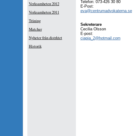
Telefon: 073-426 30 80
Verksamheten 2012
E-Post:
eva@centrumadvokaterna.se
Verksamheten 2011
Träning
Sekreterare
Matcher
Cecilia Olsson
E-post:
Nyheter från distrktet
ciapia_2@hotmail.com
Historik