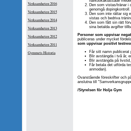
narkotikaklassade medel
Verksamheten 2016
Den som vistas/tränar i 
genomgå dopingkontroll.
Verksamheten 2015
Den som inte rättar sig ef
vistas och bedriva tränin
Verksamheten 2014
Den som fått sin rätt förv
sina betalda avgifter till
Verksamheten 2013
Personer som uppvisar negativ
Verksamheten 2012
publiceras under mycket fördel
som uppvisar positivt testresu
Verksamheten 2011
Får sitt namn publicerat
Gymmets Historia
Blir avstängda i två år, 
Blir avstängda på livstid
Får betala det utförda t
anmodan).
Ovanstående föreskrifter och på
anslutna till "Samverkansgrupp
/Styrelsen för Holje Gym