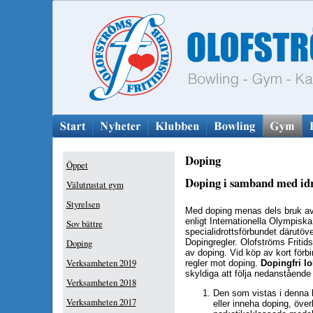
Doping
Öppet
Doping i samband med idr
Välutrustat gym
Styrelsen
Med doping menas dels bruk a
enligt Internationella Olympiska
Sov bättre
specialidrottsförbundet därutöve
Dopingregler. Olofströms Fritid
Doping
av doping. Vid köp av kort förbi
Verksamheten 2019
regler mot doping.
Dopingfri lo
skyldiga att följa nedanstående f
Verksamheten 2018
Den som vistas i denna 
Verksamheten 2017
eller inneha doping, över