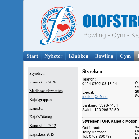
Styrelsen
Styrelsen
Telefon:
Kanotskola 2026
Ol
0454-0702-08 13 14
St
Medlemsinformation
29
E-post:
Sv
motion@ofk.nu
Kajakgruppen
Bankgiro: 5398-7434
Kanottur
Swish: 123 296 78 59
Kajak-Träning
Styrelsen i OFK Kanot o Motion
Kanotskola 2012
Ordförande
Se
Ch
Jerry Mattsson
Kajakkurs 2015
Mo
Tel: 0763 390788
E-