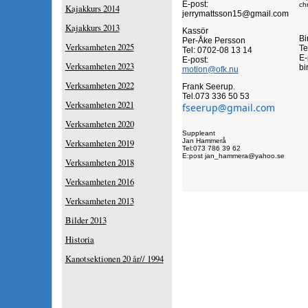
E-post:
ch
Kajakkurs 2014
jerrymattsson15@gmail.com
Kajakkurs 2013
Kassör
Bi
Per-Åke Persson
Verksamheten 2025
Te
Tel: 0702-08 13 14
E-
E-post:
Verksamheten 2023
bi
motion@ofk.nu
Verksamheten 2022
Frank Seerup.
Tel.073 336 50 53
Verksamheten 2021
fseerup@gmail.com
Verksamheten 2020
Suppleant
Verksamheten 2019
Jan Hammerå
Tel:073 786 39 62
E:post jan_hammera@yahoo.se
Verksamheten 2018
Verksamheten 2016
Verksamheten 2013
Bilder 2013
Historia
Kanotsektionen 20 år// 1994